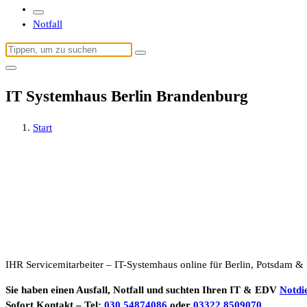
Notfall
Suchen
nach:
IT Systemhaus Berlin Brandenburg
Start
IHR Servicemitarbeiter – IT-Systemhaus online für Berlin, Potsdam 
Sie haben einen Ausfall, Notfall und suchten Ihren IT & EDV
Notdi
Sofort Kontakt – Tel:
030 54874086
oder
03322 8509070