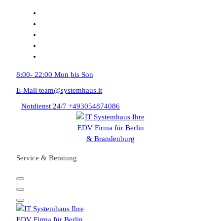
Zum
Inhalt
springen
8:00- 22:00
Mon bis Son
E-Mail
team@systemhaus.it
Notdienst 24/7
+493054874086
Service & Beratung