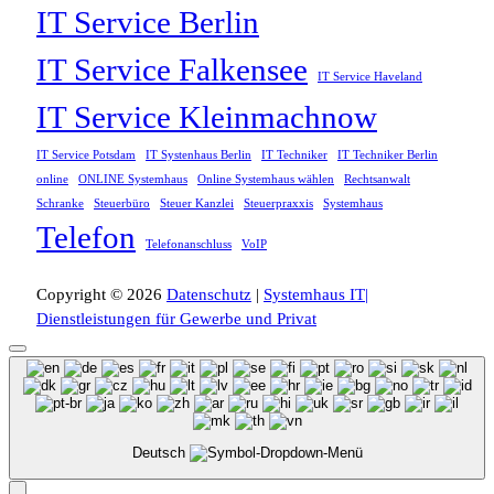
IT Service Berlin
IT Service Falkensee
IT Service Haveland
IT Service Kleinmachnow
IT Service Potsdam
IT Systenhaus Berlin
IT Techniker
IT Techniker Berlin
online
ONLINE Systemhaus
Online Systemhaus wählen
Rechtsanwalt
Schranke
Steuerbüro
Steuer Kanzlei
Steuerpraxxis
Systemhaus
Telefon
Telefonanschluss
VoIP
Copyright © 2026
Datenschutz
|
Systemhaus IT|
Dienstleistungen für Gewerbe und Privat
Deutsch