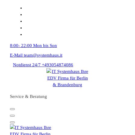
Zum
Inhalt
springen
8:00- 22:00
Mon bis Son
E-Mail
team@systemhaus.it
Notdienst 24/7
+493054874086
Service & Beratung