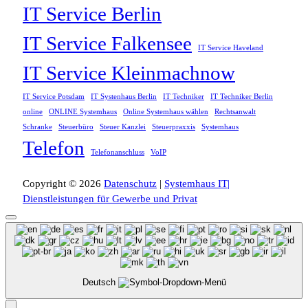
IT Service Berlin
IT Service Falkensee
IT Service Haveland
IT Service Kleinmachnow
IT Service Potsdam
IT Systenhaus Berlin
IT Techniker
IT Techniker Berlin
online
ONLINE Systemhaus
Online Systemhaus wählen
Rechtsanwalt
Schranke
Steuerbüro
Steuer Kanzlei
Steuerpraxxis
Systemhaus
Telefon
Telefonanschluss
VoIP
Copyright © 2026
Datenschutz
|
Systemhaus IT|
Dienstleistungen für Gewerbe und Privat
Deutsch