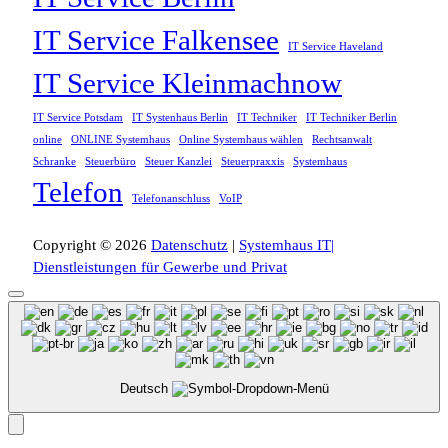
IT Service Falkensee
IT Service Haveland
IT Service Kleinmachnow
IT Service Potsdam
IT Systenhaus Berlin
IT Techniker
IT Techniker Berlin
online
ONLINE Systemhaus
Online Systemhaus wählen
Rechtsanwalt
Schranke
Steuerbüro
Steuer Kanzlei
Steuerpraxxis
Systemhaus
Telefon
Telefonanschluss
VoIP
Copyright © 2026
Datenschutz
|
Systemhaus IT|
Dienstleistungen für Gewerbe und Privat
Deutsch