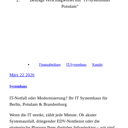
Beiträge verschlagwortet mit "IT-Systemhaus
Potsdam"
Finanzabteilung
IT-Systemhaus
Kanzlei
März 22 2026
Systemhaus
IT-Notfall oder Modernisierung? Ihr IT Systemhaus für
Berlin, Potsdam & Brandenburg
Wenn die IT streikt, zählt jede Minute. Ob akuter
Systemausfall, dringender EDV-Notdienst oder die
strategische Planung Ihrer digitalen Infrastruktur – wir sind