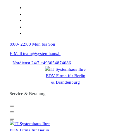
Zum
Inhalt
springen
8:00- 22:00
Mon bis Son
E-Mail
team@systemhaus.it
Notdienst 24/7
+493054874086
Service & Beratung