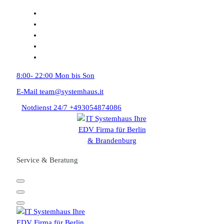
Zum
Inhalt
springen
8:00- 22:00
Mon bis Son
E-Mail
team@systemhaus.it
Notdienst 24/7
+493054874086
Service & Beratung