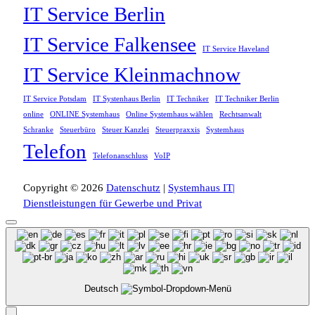
IT Service Berlin
IT Service Falkensee
IT Service Haveland
IT Service Kleinmachnow
IT Service Potsdam
IT Systenhaus Berlin
IT Techniker
IT Techniker Berlin
online
ONLINE Systemhaus
Online Systemhaus wählen
Rechtsanwalt
Schranke
Steuerbüro
Steuer Kanzlei
Steuerpraxxis
Systemhaus
Telefon
Telefonanschluss
VoIP
Copyright © 2026
Datenschutz
|
Systemhaus IT|
Dienstleistungen für Gewerbe und Privat
Deutsch