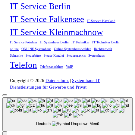
IT Service Berlin
IT Service Falkensee
IT Service Haveland
IT Service Kleinmachnow
IT Service Potsdam
IT Systenhaus Berlin
IT Techniker
IT Techniker Berlin
online
ONLINE Systemhaus
Online Systemhaus wählen
Rechtsanwalt
Schranke
Steuerbüro
Steuer Kanzlei
Steuerpraxxis
Systemhaus
Telefon
Telefonanschluss
VoIP
Copyright © 2026
Datenschutz
|
Systemhaus IT|
Dienstleistungen für Gewerbe und Privat
Deutsch