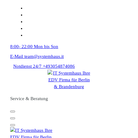
Zum
Inhalt
springen
8:00- 22:00
Mon bis Son
E-Mail
team@systemhaus.it
Notdienst 24/7
+493054874086
Service & Beratung