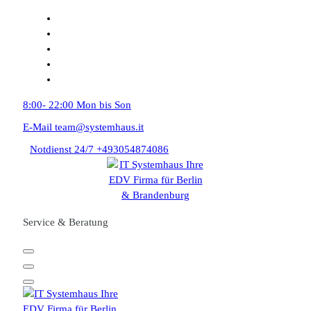
Zum
Inhalt
springen
8:00- 22:00
Mon bis Son
E-Mail
team@systemhaus.it
Notdienst 24/7
+493054874086
Service & Beratung