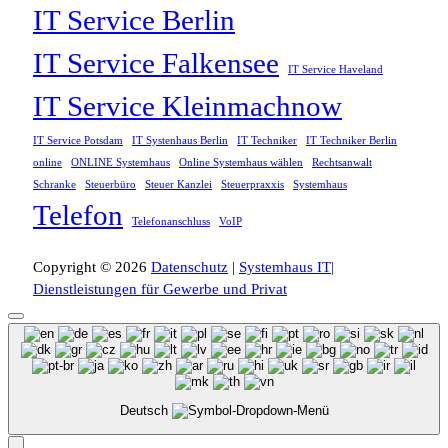
IT Service Berlin
IT Service Falkensee
IT Service Haveland
IT Service Kleinmachnow
IT Service Potsdam
IT Systenhaus Berlin
IT Techniker
IT Techniker Berlin
online
ONLINE Systemhaus
Online Systemhaus wählen
Rechtsanwalt
Schranke
Steuerbüro
Steuer Kanzlei
Steuerpraxxis
Systemhaus
Telefon
Telefonanschluss
VoIP
Copyright © 2026
Datenschutz
|
Systemhaus IT|
Dienstleistungen für Gewerbe und Privat
Deutsch